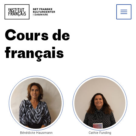
Toggle
naviga
Cours de
français
Bénédicte Hausmann
Cathie Funding