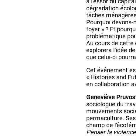
à l'essor du capita
dégradation écolog
tâches ménagères à
Pourquoi devons-n
foyer » ? Et pourquo
problématique pou
Au cours de cette
explorera l'idée d
que celui-ci pourrai
Cet événement est
« Histories and Fu
en collaboration 
Geneviève Pruvos
sociologue du trav
mouvements socia
permaculture. Ses 
champ de l'écofém
Penser la violen