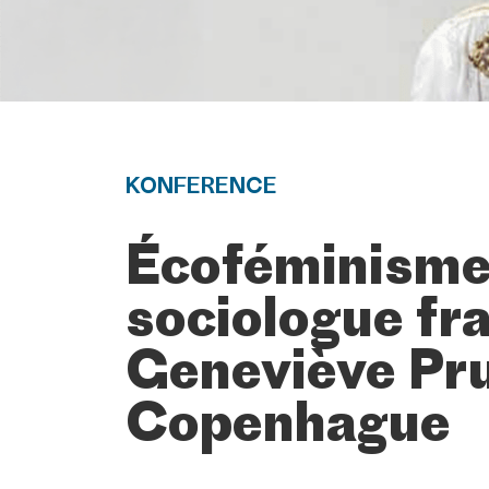
KONFERENCE
Écoféminisme 
sociologue fr
Geneviève Pr
Copenhague