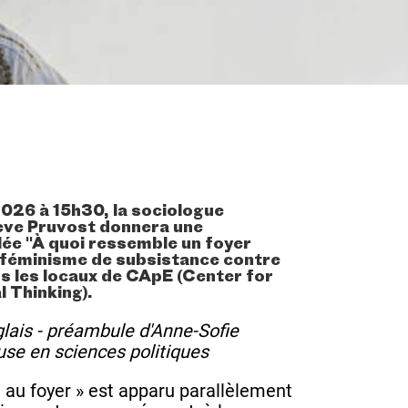
2026 à 15h30, la sociologue
ève Pruvost donnera une
lée "À quoi ressemble un foyer
 féminisme de subsistance contre
ns les locaux de CApE (Center for
l Thinking).
lais - préambule d'Anne-Sofie
se en sciences politiques
au foyer » est apparu parallèlement