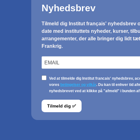
CONFÉRENCE
Retour sur
l'émancipation des
femmes
KUA & Den Franske Bogcafé
20.11.2024 / 15.00 & 17.30
Le 20 novembre 2024, l'essayiste Véra
Nikolski viendra à Copenhague pour
présenter son