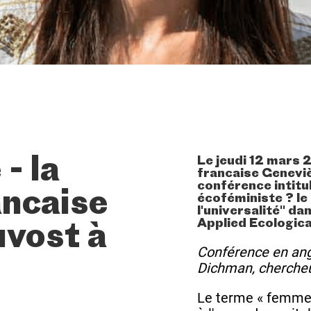
Le jeudi 12 mars 
- la
francaise Genevi
conférence intitu
ancaise
écoféministe ? le
l'universalité" da
Applied Ecologica
uvost à
Conférence en ang
Dichman, chercheu
Le terme « femme 