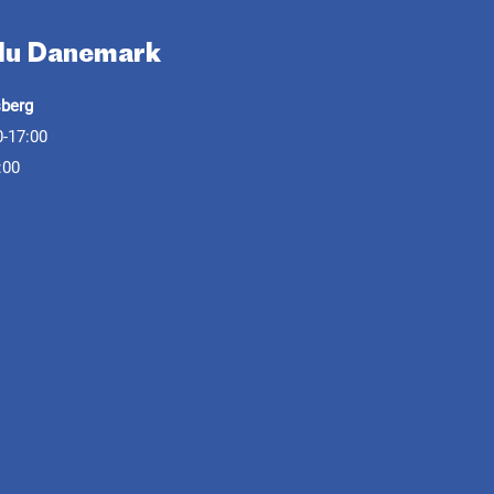
 du Danemark
sberg
0-17:00
:00