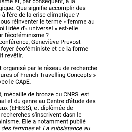
lisme et, par conséquent, à la
ique. Que signifie accomplir des
 l'ère de la crise climatique ?
ous réinventer le terme « femme au
i l'idée d'« universel » est-elle
r l'écoféminisme ?
 conférence, Geneviève Pruvost
e foyer écoféministe et de la forme
t revêtir.
 organisé par le réseau de recherche
tures of French Travelling Concepts »
avec le CApE.
t
, médaille de bronze du CNRS, est
ail et du genre au Centre d'étude des
ux (EHESS), et diplômée de
recherches s'inscrivent dasn le
inisme. Elle a notamment publié
ce des femmes
et
La subsistance au