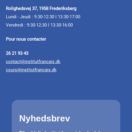
APPEL À PROJETS
ARTICLE
Rolighedsvej 37, 1958 Frederiksberg
Septentrionales 2025 :
Septentrionales 2026 -
Lundi - Jeudi : 9:30-12:30 I 13:30-17:00
un voyage entre
Félix Mogo dans les pays
Vendredi : 9:30-12:30 I 13:30-16:00
Résidence itinérante
souvenirs et réalité
nordiques : une BD
pour la création
Pour nous contacter
numérique signée
contemporaine
La deuxième édition de Septentrionales étant
26 21 93 43
Christian Cailleaux
arrivée à son terme, nous vous proposons un
contact@institutfrancais.dk
16.02.2026 - 02.03.2026
cours@institutfrancais.dk
Dans le cadre de
Novembre Numérique
, la
célébration mondiale des cultures