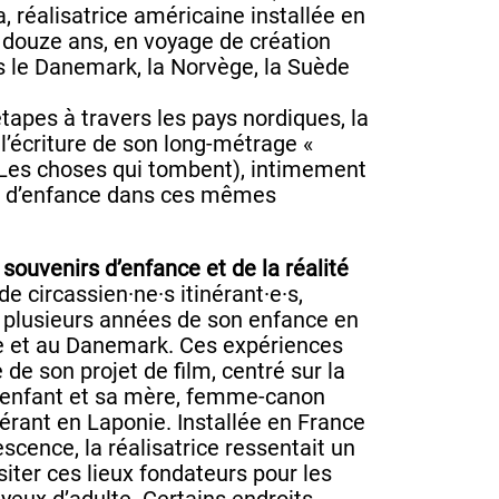
 réalisatrice américaine installée en
 douze ans, en voyage de création
rs le Danemark, la Norvège, la Suède
apes à travers les pays nordiques, la
 l’écriture de son long-métrage «
 (Les choses qui tombent), intimement
rs d’enfance dans ces mêmes
 souvenirs d’enfance et de la réalité
 de circassien·ne·s itinérant·e·s,
plusieurs années de son enfance en
e et au Danemark. Ces expériences
de son projet de film, centré sur la
e enfant et sa mère, femme-canon
nérant en Laponie. Installée en France
scence, la réalisatrice ressentait un
siter ces lieux fondateurs pour les
yeux d’adulte. Certains endroits,