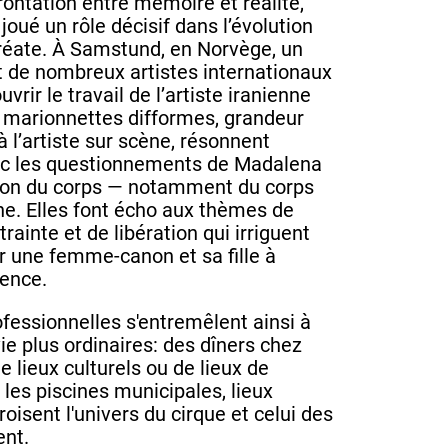
rontation entre mémoire et réalité,
joué un rôle décisif dans l’évolution
uréate. À Samstund, en Norvège, un
t de nombreux artistes internationaux
vrir le travail de l’artiste iranienne
s marionnettes difformes, grandeur
à l’artiste sur scène, résonnent
c les questionnements de Madalena
tion du corps — notamment du corps
ne. Elles font écho aux thèmes de
rainte et de libération qui irriguent
ur une femme-canon et sa fille à
cence.
fessionnelles s'entremêlent ainsi à
e plus ordinaires: des dîners chez
de lieux culturels ou de lieux de
les piscines municipales, lieux
oisent l'univers du cirque et celui des
ent.