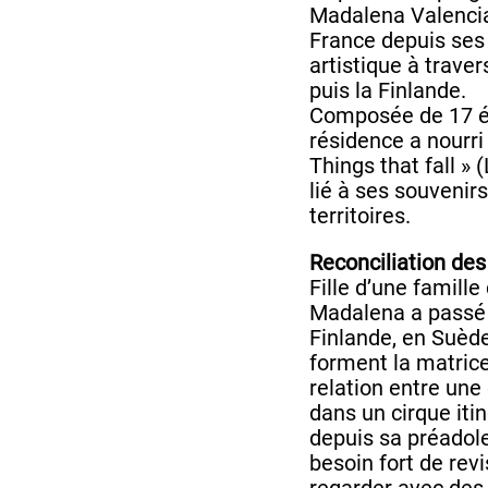
Madalena Valencia,
France depuis ses
artistique à trave
puis la Finlande.
Composée de 17 ét
résidence a nourri
Things that fall »
lié à ses souveni
territoires.
Reconciliation des
Fille d’une famille
Madalena a passé 
Finlande, en Suèd
forment la matrice 
relation entre un
dans un cirque iti
depuis sa préadole
besoin fort de revi
regarder avec des 