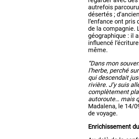
autrefois parcouru
désertés ; d’anci
l’enfance ont pris
de la compagnie. 
géographique : il 
influencé l’écriture
même.
“Dans mon souvenir
l’herbe, perché su
qui descendait jus
rivière. J’y suis all
complètement plat
autoroute… mais q
Madalena, le 14/0
de voyage.
Enrichissement du 