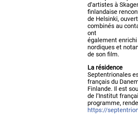
d’artistes à Skage
finlandaise rencon
de Helsinki, ouver
combinés au contac
ont
également enrichi
nordiques et nota
de son film.
La résidence
Septentrionales e
français du Danem
Finlande. Il est s
de l’Institut frança
programme, rende
https://septentri