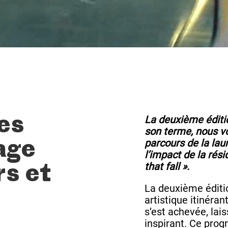
La deuxième éditio
es
son terme, nous vo
parcours de la lau
age
l’impact de la rés
that fall ».
rs et
La deuxième éditio
artistique itinéra
s’est achevée, lai
inspirant. Ce prog