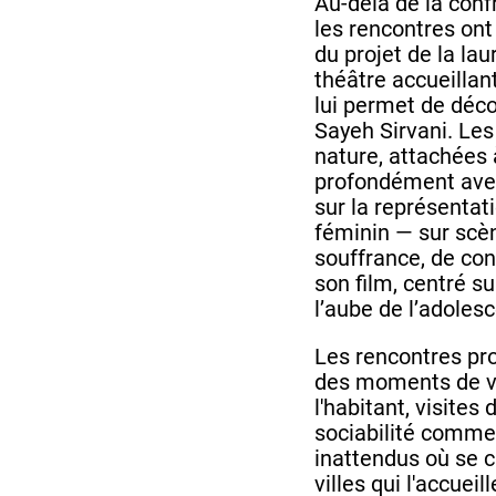
Au-delà de la conf
les rencontres ont 
du projet de la la
théâtre accueillan
lui permet de décou
Sayeh Sirvani. Le
nature, attachées 
profondément ave
sur la représenta
féminin — sur scè
souffrance, de cont
son film, centré s
l’aube de l’adoles
Les rencontres pro
des moments de vi
l'habitant, visites 
sociabilité comme 
inattendus où se cr
villes qui l'accueill