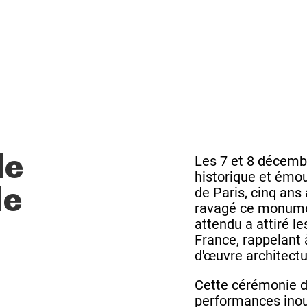
Les 7 et 8 décemb
de
historique et émo
de Paris, cinq ans 
de
ravagé ce monume
attendu a attiré l
France, rappelant 
d'œuvre architectu
Cette cérémonie d
performances inou