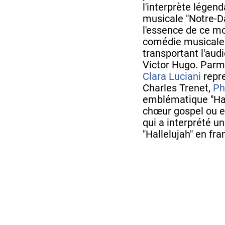
l'interprète lége
musicale "Notre-Da
l'essence de ce mom
comédie musicale 
transportant l'aud
Victor Hugo. Parmi
Clara Luciani
repre
Charles Trenet,
Ph
emblématique "Hap
chœur gospel ou 
qui a interprété un
"Hallelujah" en fra