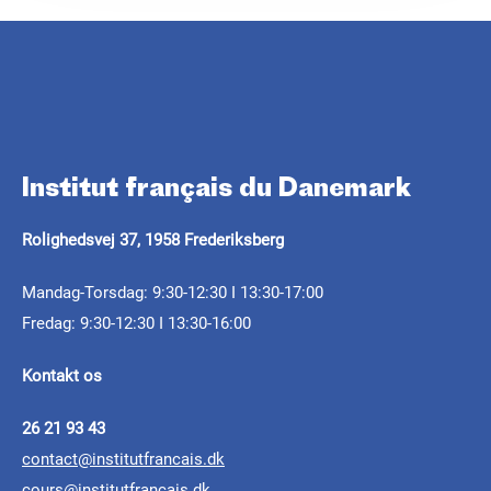
Køb billetter
Institut français du Danemark
ARTIKLE
ARTIKLE
Rolighedsvej 37, 1958 Frederiksberg
Det Franske Institut i
Klassebesøg på Institut
Mandag-Torsdag: 9:30-12:30 I 13:30-17:00
Danmark flytter til
Fredag: 9:30-12:30 I 13:30-16:00
français du Danemark
Frederiksberg
Kontakt os
Er du fransklærer, og har du lyst til at give dine
Rolighedsvej 37, Frederiksberg30.10.2023
elever en oplevelse ud over det
26 21 93 43
contact@institutfrancais.dk
Fra 30. oktober 2023 er Det Franske Institut i
cours@institutfrancais.dk