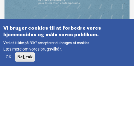
Vi bruger cookies til at forbedre vores
INDKALDELSE AF PROJEKTER
hjemmesides og måle vores publikum.
Ved at klikke på "OK" accepterer du brugen af cookies.
Læs mere om vores brugsvilkår.
Septentrionales -
OK
Nej, tak
résidence itinérante
pour la création
contemporaine
20.01.2025 - 26.02.2025
De franske institutter i Danmark, Finland,
Sverige og Norge er glade for at kunne