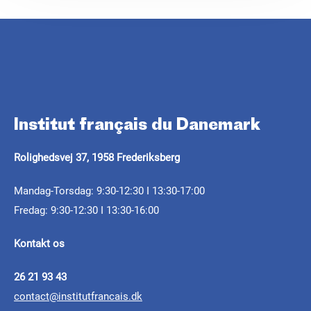
Institut français du Danemark
INDKALDELSE AF PROJEKTER
Rolighedsvej 37, 1958 Frederiksberg
Eureka Series 2023
Mandag-Torsdag: 9:30-12:30 I 13:30-17:00
Fredag: 9:30-12:30 I 13:30-16:00
Indkaldelsen af ansøgninger til det næste forløb
Kontakt os
af Eureka Series er påbegyndt!
26 21 93 43
Eureka
contact@institutfrancais.dk