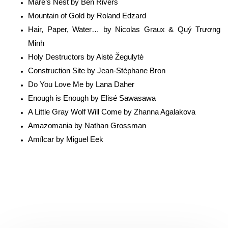
Mare’s Nest by Ben Rivers
Mountain of Gold by Roland Edzard
Hair, Paper, Water… by Nicolas Graux & Quý Trương 
Minh
Holy Destructors by Aistė Žegulytė
Construction Site by Jean-Stéphane Bron
Do You Love Me by Lana Daher
Enough is Enough by Elisé Sawasawa
A Little Gray Wolf Will Come by Zhanna Agalakova
Amazomania by Nathan Grossman
Amílcar by Miguel Eek