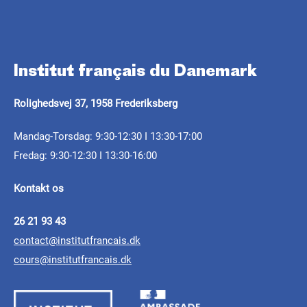
Institut français du Danemark
INDKALDELSE AF PROJEKTER
ARTICLE
ARTIKLE
Rolighedsvej 37, 1958 Frederiksberg
Septentrionales 2026 -
Félix Mogo i de nordiske
Résidence itinérante
Frankrig på
Mandag-Torsdag: 9:30-12:30 I 13:30-17:00
lande: en digital
Fredag: 9:30-12:30 I 13:30-16:00
pour la création
arkitekturbiennalen
tegneserie af Christian
contemporaine
Kontakt os
Cailleaux
Institut français deltager i den første afholdelse
af Arkitekturbiennalen i København - læs mere
26 21 93 43
16.02.2026 - 02.03.2026
contact@institutfrancais.dk
I anledning af
Digital November
, den
verdensomspændende fejring af digitale
cours@institutfrancais.dk