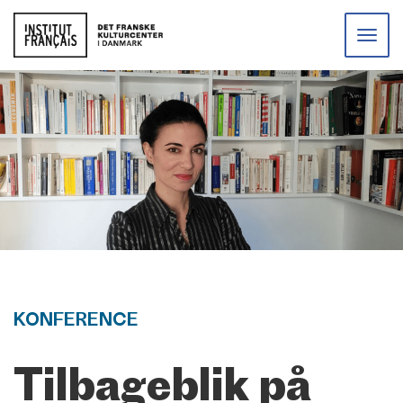
Toggle
naviga
KONFERENCE
Tilbageblik på