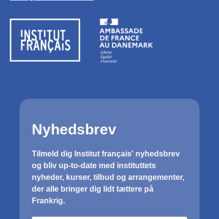
Bibliotek vil den fransk-algeriske forfatter
Tirsdag d. 10. juni 2025 kl. 17:
Billetter